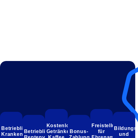
Kostenlose
Freistellung
Betriebliche
Bildungs
Betriebliche
Getränke
Bonus-
für
Kranken­
und
Rentenversicherung
Kaffee
Zahlungen
Ehrenamtliche